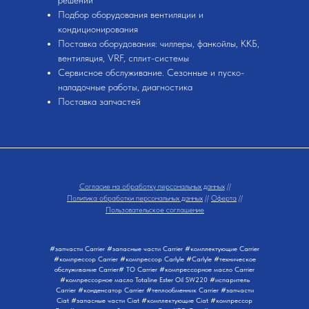
решений
Подбор оборудования вентиляции и
кондиционирования
Поставка оборудования: чиллеры, фанкойлы, ККБ,
вентиляция, VRF, сплит-системы
Сервисное обслуживание. Сезонные и пуско-
наладочные работы, диагностика
Поставка запчастей
Согласие на обработку персональных данных
//
Политика обработки персональных данных
//
Оферта
//
Пользовательское соглашение
#запчасти Carrier #запасные части Carrier #комплектующие Carrier
#компрессор Carrier #компрессор Carlyle #Carlyle #техническое
обслуживание Carrier# ТО Carrier #компрессорное масло Carrier
#компрессорное масло Totaline Ester Oil SW220 #испаритель
Carrier #конденсатор Carrier #теплообменник Carrier #запчасти
Ciat #запасные части Ciat #комплектующие Ciat #компрессор